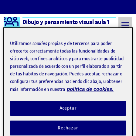
Logo Ágora
Dibujo y pensamiento visual aula 1
Saltar al contenido
Utilizamos
cookies
propias y de terceros para poder
ofrecerte correctamente todas las funcionalidades del
sitio web, con fines analíticos y para mostrarte publicidad
Semestre 20221 - Aula 1
2 Febrero, 2023
personalizada de acuerdo con un perfil elaborado a partir
2 Febrero, 2023
de tus hábitos de navegación. Puedes aceptar, rechazar o
configurar tus preferencias haciendo clic abajo, u obtener
más información en nuestra
política de cookies.
PEC 4. MOSTRAR Y TESTEAR
Publicado por
Publicado por
María Hernández López
Visibilidad:
Fecha de publicación
24 marzo, 2023 5:08 pm
en PEC 4. MOSTRAR Y TESTEAR
Pública
-
2 Feb 2023
-
comentario
Aceptar
Rechazar