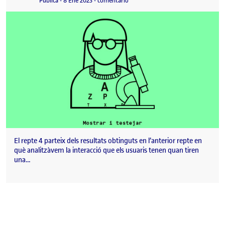
Pública
-
8 Ene 2023
-
comentario
El repte 4 parteix dels resultats obtinguts en l’anterior repte en
què analitzàvem la interacció que els usuaris tenen quan tiren
una…