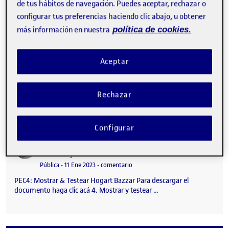
de tus hábitos de navegación. Puedes aceptar, rechazar o
configurar tus preferencias haciendo clic abajo, u obtener
más información en nuestra
política de cookies.
Aceptar
Rechazar
4. Mostrar y testear …
Configurar
PEC4: Mostrar & Testear
Publicado por
Publicado por
Heinz Jany Guzmán
Visibilidad:
Fecha de publicación
en PEC4: Mostrar & Testear
Pública
-
11 Ene 2023
-
comentario
PEC4: Mostrar & Testear Hogart Bazzar Para descargar el
documento haga clic acá 4. Mostrar y testear …