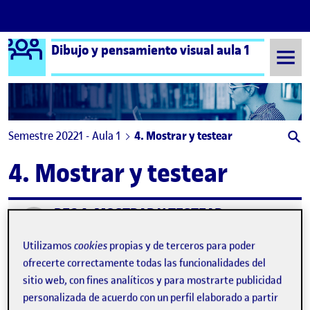
Logo Ágora
Dibujo y pensamiento visual aula 1
Saltar al contenido
Semestre 20221 - Aula 1
4. Mostrar y testear
4. Mostrar y testear
PEC 4. MOSTRAR Y TESTEAR
Publicado por
Publicado por
María Hernández López
Visibilidad:
Fecha de publicación
24 marzo, 2023 5:08 pm
en PEC 4. MOSTRAR Y TESTEAR
Pública
-
2 Feb 2023
-
comentario
Utilizamos
cookies
propias y de terceros para poder
ofrecerte correctamente todas las funcionalidades del
sitio web, con fines analíticos y para mostrarte publicidad
personalizada de acuerdo con un perfil elaborado a partir