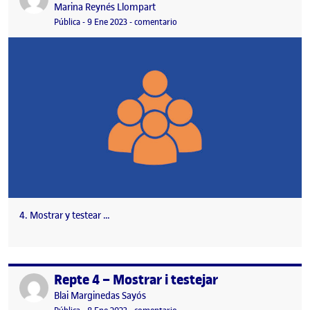
Publicado por
Marina Reynés Llompart
Visibilidad:
Fecha de publicación
en 4. Mostrar y testear
Pública
-
9 Ene 2023
-
comentario
4. Mostrar y testear …
Repte 4 – Mostrar i testejar
Publicado por
Publicado por
Blai Marginedas Sayós
Visibilidad:
Fecha de publicación
8 enero, 2023 5:13 pm
en Repte 4 – Mostrar i testejar