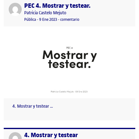
PEC 4. Mostrar y testear.
Publicado por
Publicado por
Patricia Castelo Mejuto
Visibilidad:
Fecha de publicación
9 enero, 2023 10:06 pm
en PEC 4. Mostrar y testear.
Pública
-
9 Ene 2023
-
comentario
4. Mostrar y testear …
4. Mostrar y testear
Publicado por