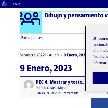
Acerca de WordPress
+ Folio
Logo Ágora
Dibujo y pensamiento vi
Saltar al contenido
Participantes
Utilizam
funcionali
personali
Semestre 20221 - Aula 1
9 Enero, 2023
Puedes ac
informaci
9 Enero, 2023
PEC 4. Mostrar y testear.
Publicado por
Publicad
Publicado por
Patricia Castelo Mejuto
Visibilidad:
Fecha de publicación
9 enero, 2023 10:06 pm
en PEC 4. Mostrar y tes
Pública
-
9 Ene 2023
-
comentario