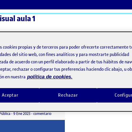
sual aula 1
ActiFolios
Ay
os
cookies
propias y de terceros para poder ofrecerte correctamente t
dades del sitio web, con fines analíticos y para mostrarte publicidad
zada de acuerdo con un perfil elaborado a partir de tus hábitos de na
eptar, rechazar o configurar tus preferencias haciendo clic abajo, u 
ón en nuestra
política de cookies.
Aceptar
Rechazar
Configu
4. Mostrar y testear
o por
Publicado por
Marina Reynés Llompart
tear.
Visibilidad:
Fecha de publicación
en 4. Mostrar y testear
Pública
-
9 Ene 2023
-
comentario