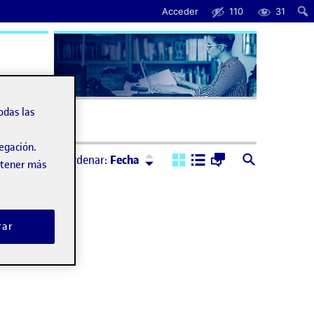
Acceder
110
31
uda
odas las
vegación.
Ordenar:
Descendente
Ordenar:
Fecha
obtener más
rar