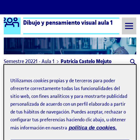
Logo Ágora
Dibujo y pensamiento visual aula 1
Saltar al contenido
Semestre 20221 - Aula 1
Patricia Castelo Mejuto
Patricia Castelo Mejuto
Utilizamos
cookies
propias y de terceros para poder
ofrecerte correctamente todas las funcionalidades del
PEC 5 .Comunicación del proyecto
Publicado por
sitio web, con fines analíticos y para mostrarte publicidad
Publicado por
Patricia Castelo Mejuto
personalizada de acuerdo con un perfil elaborado a partir
Visibilidad:
Fecha de publicación
24 enero, 2023 8:01 pm
en PEC 5 .Comunicación del proyec
Pública
-
24 Ene 2023
-
comentario
de tus hábitos de navegación. Puedes aceptar, rechazar o
configurar tus preferencias haciendo clic abajo, u obtener
más información en nuestra
política de cookies.