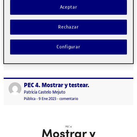
Aceptar
Rechazar
Configurar
5. Comunicación del proyecto …
PEC 4. Mostrar y testear.
Publicado por
Publicado por
Patricia Castelo Mejuto
Visibilidad:
Fecha de publicación
9 enero, 2023 10:06 pm
en PEC 4. Mostrar y testear.
Pública
-
9 Ene 2023
-
comentario