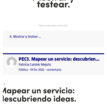
4. Mostrar y testear …
PEC3. Mapear un servicio: descubriendo ideas
Publicado por
Publicado por
Patricia Castelo Mejuto
Visibilidad:
Fecha de publicación
18 diciembre, 2022 7:40 pm
en PEC3. Mapear un servicio: descub
Pública
-
18 Dic 2022
-
comentario