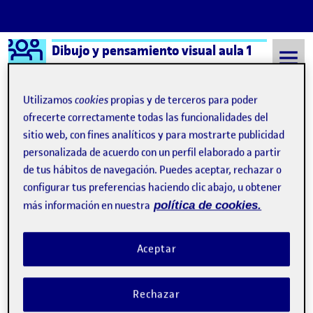
Logo Ágora
Dibujo y pensamiento visual aula 1
Saltar al contenido
Utilizamos
cookies
propias y de terceros para poder
ofrecerte correctamente todas las funcionalidades del
sitio web, con fines analíticos y para mostrarte publicidad
Semestre 20221 - Aula 1
11 Enero, 2023
personalizada de acuerdo con un perfil elaborado a partir
11 Enero, 2023
de tus hábitos de navegación. Puedes aceptar, rechazar o
configurar tus preferencias haciendo clic abajo, u obtener
más información en nuestra
política de cookies.
PEC4: Mostrar & Testear
Publicado por
Publicado por
Heinz Jany Guzmán
Visibilidad:
Fecha de publicación
en PEC4: Mostrar & Testear
Pública
-
11 Ene 2023
-
comentario
Aceptar
PEC4: Mostrar & Testear Hogart Bazzar Para descargar el
documento haga clic acá 4. Mostrar y testear …
Rechazar