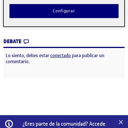
Para descargar el documento haga clic
acá
Configurar
4. Mostrar y testear
CONTRIBUTION
0
EN PEC4: MOSTRAR & TESTEAR
DEBATE
Lo siento, debes estar
conectado
para publicar un
comentario.
×
Información
¿Eres parte de la comunidad? Accede