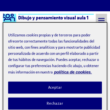
Logo Ágora
Dibujo y pensamiento visual aula 1
Saltar al contenido
Utilizamos
cookies
propias y de terceros para poder
ofrecerte correctamente todas las funcionalidades del
sitio web, con fines analíticos y para mostrarte publicidad
Semestre 20221 - Aula 1
PEC4: Mostrar & Testear
personalizada de acuerdo con un perfil elaborado a partir
Navegación de entradas
: PEC3: Mapear un servicio: descubriendo ideas
: 5. 
Anterior
Siguiente
de tus hábitos de navegación. Puedes aceptar, rechazar o
configurar tus preferencias haciendo clic abajo, u obtener
PEC4: Mostrar & Testear
Publicado por
más información en nuestra
política de cookies.
Publicado por
Heinz Jany Guzmán
Visibilidad:
Fecha de publicación
en PEC4: Mostrar & Testear
Pública
-
11 Ene 2023
-
comentario
Aceptar
PEC4: Mostrar & Testear
Rechazar
Hogart Bazzar